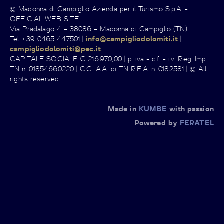
© Madonna di Campiglio Azienda per il Turismo S.p.A. -
OFFICIAL WEB SITE
Via Pradalago 4 – 38086 – Madonna di Campiglio (TN)
Tel +39 0465 447501 |
info@campigliodolomiti.it
|
campigliodolomiti@pec.it
CAPITALE SOCIALE € 216.970,00 | p. iva - c.f. - i.v. Reg. Imp.
TN n. 01854660220 | C.C.I.A.A. di TN R.E.A. n. 0182581 | © All
rights reserved
Made in
KUMBE
with passion
Powered by
FERATEL