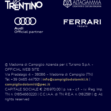
© Madonna di Campiglio Azienda per il Turismo S.p.A. -
OFFICIAL WEB SITE
Via Pradalago 4 – 38086 – Madonna di Campiglio (TN)
Tel +39 0465 447501 |
info@campigliodolomiti.it
|
campigliodolomiti@pec.it
CAPITALE SOCIALE € 216.970,00 | p. iva - c.f. - i.v. Reg. Imp.
TN n. 01854660220 | C.C.I.A.A. di TN R.E.A. n. 0182581 | © All
rights reserved