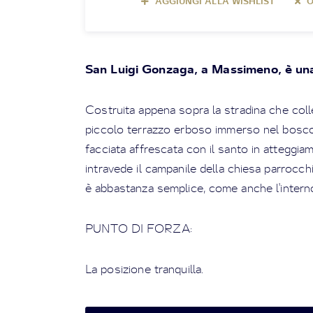
AGGIUNGI ALLA WISHLIST
O
San Luigi Gonzaga, a Massimeno, è una 
Costruita appena sopra la stradina che col
piccolo terrazzo erboso immerso nel bosco, 
facciata affrescata con il santo in atteggiam
intravede il campanile della chiesa parrocchi
è abbastanza semplice, come anche l'intern
PUNTO DI FORZA:
La posizione tranquilla.