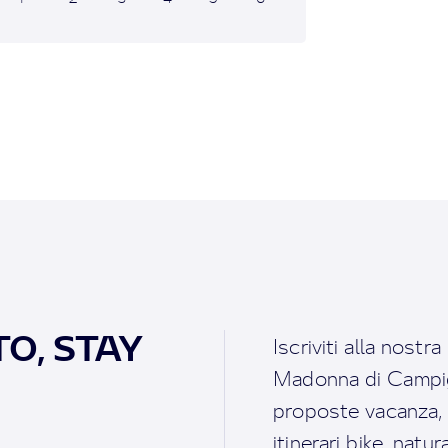
O, STAY
Iscriviti alla nostr
Madonna di Campigl
proposte vacanza, i 
itinerari bike, natu