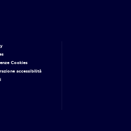
cy
es
renze Cookies
razione accessibilità
i