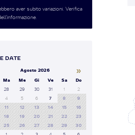
ebbero aver subito variazioni. Verifica
ell'informazione.
E DATE
»
Agosto 2026
Ma
Me
Gi
Ve
Sa
Do
28
29
30
31
1
2
4
5
6
7
8
9
11
12
13
14
15
16
18
19
20
21
22
23
25
26
27
28
29
30
1
2
3
4
5
6