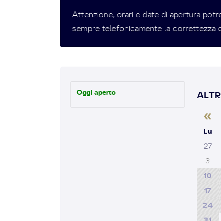
Attenzione, orari e date di apertura potr
sempre telefonicamente la correttezza d
Oggi aperto
ALTR
«
Lu
27
3
10
17
24
31