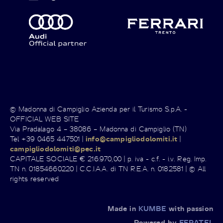
© Madonna di Campiglio Azienda per il Turismo S.p.A. -
OFFICIAL WEB SITE
Via Pradalago 4 – 38086 – Madonna di Campiglio (TN)
Tel +39 0465 447501 |
info@campigliodolomiti.it
|
campigliodolomiti@pec.it
CAPITALE SOCIALE € 216.970,00 | p. iva - c.f. - i.v. Reg. Imp.
TN n. 01854660220 | C.C.I.A.A. di TN R.E.A. n. 0182581 | © All
rights reserved
Made in
KUMBE
with passion
Powered by
FERATEL