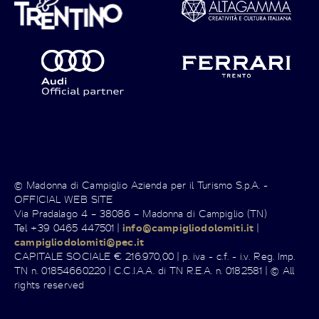
© Madonna di Campiglio Azienda per il Turismo S.p.A. -
OFFICIAL WEB SITE
Via Pradalago 4 – 38086 – Madonna di Campiglio (TN)
Tel +39 0465 447501 |
info@campigliodolomiti.it
|
campigliodolomiti@pec.it
CAPITALE SOCIALE € 216.970,00 | p. iva - c.f. - i.v. Reg. Imp.
TN n. 01854660220 | C.C.I.A.A. di TN R.E.A. n. 0182581 | © All
rights reserved