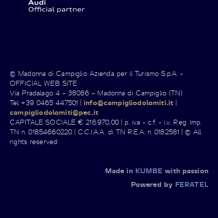
© Madonna di Campiglio Azienda per il Turismo S.p.A. -
OFFICIAL WEB SITE
Via Pradalago 4 – 38086 – Madonna di Campiglio (TN)
Tel +39 0465 447501 |
info@campigliodolomiti.it
|
campigliodolomiti@pec.it
CAPITALE SOCIALE € 216.970,00 | p. iva - c.f. - i.v. Reg. Imp.
TN n. 01854660220 | C.C.I.A.A. di TN R.E.A. n. 0182581 | © All
rights reserved
Made in
KUMBE
with passion
Powered by
FERATEL