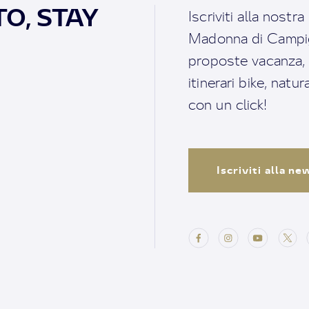
O, STAY
Iscriviti alla nostr
Madonna di Campigl
proposte vacanza, i 
itinerari bike, natu
con un click!
Iscriviti alla n