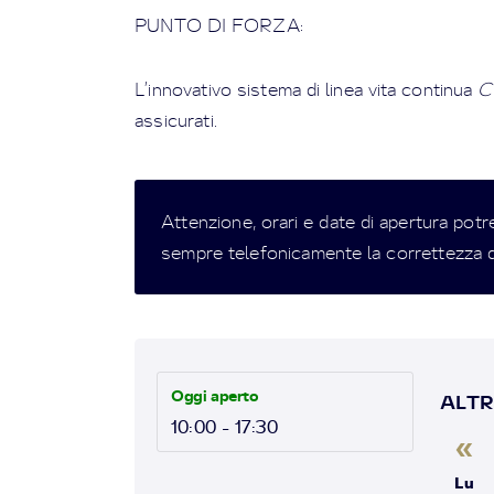
PUNTO DI FORZA:
L’innovativo sistema di linea vita continua
C
assicurati.
Attenzione, orari e date di apertura potr
sempre telefonicamente la correttezza d
Oggi aperto
ALTR
10:00 - 17:30
«
Lu