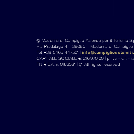
© Madonna di Campiglio Azienda per il Turismo S
Via Pradalago 4 – 38086 – Madonna di Campiglio
Tel +39 0465 447501 |
info@campigliodolomiti.
CAPITALE SOCIALE € 216.970,00 | p. iva - c.f. - i.v
TN R.E.A. n. 0182581 | © All rights reserved