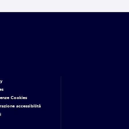
cy
es
renze Cookies
razione accessibilità
i