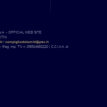
.p.A. - OFFICIAL WEB SITE
 (TN)
it
|
campigliodolomiti@pec.it
. Reg. Imp. TN n. 01854660220 | C.C.I.A.A. di