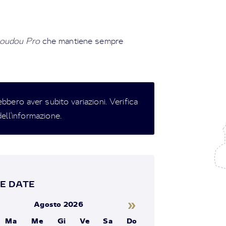
oudou Pro
che mantiene sempre
ebbero aver subito variazioni. Verifica
ell'informazione.
E DATE
»
Agosto 2026
Ma
Me
Gi
Ve
Sa
Do