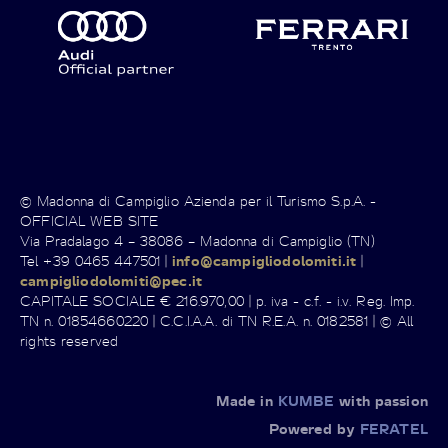
© Madonna di Campiglio Azienda per il Turismo S.p.A. -
OFFICIAL WEB SITE
Via Pradalago 4 – 38086 – Madonna di Campiglio (TN)
Tel +39 0465 447501 |
info@campigliodolomiti.it
|
campigliodolomiti@pec.it
CAPITALE SOCIALE € 216.970,00 | p. iva - c.f. - i.v. Reg. Imp.
TN n. 01854660220 | C.C.I.A.A. di TN R.E.A. n. 0182581 | © All
rights reserved
Made in
KUMBE
with passion
Powered by
FERATEL