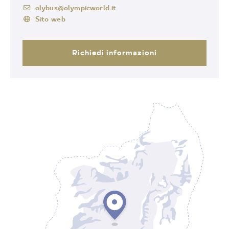
olybus@olympicworld.it
Sito web
Richiedi informazioni