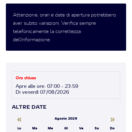
Attenzione, orari e date di apertura potrebbero
aver subito variazioni. Verifica sempre
telefonicamente la correttezza
dell'informazione.
Ora chiuso
Apre alle ore: 07:00 - 23:59
Di venerdì 07/08/2026
ALTRE DATE
«
»
Agosto 2026
Lu
Ma
Me
Gi
Ve
Sa
Do