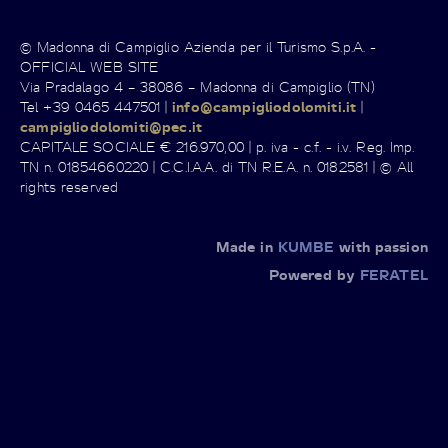
© Madonna di Campiglio Azienda per il Turismo S.p.A. -
OFFICIAL WEB SITE
Via Pradalago 4 – 38086 – Madonna di Campiglio (TN)
Tel +39 0465 447501 |
info@campigliodolomiti.it
|
campigliodolomiti@pec.it
CAPITALE SOCIALE € 216.970,00 | p. iva - c.f. - i.v. Reg. Imp.
TN n. 01854660220 | C.C.I.A.A. di TN R.E.A. n. 0182581 | © All
rights reserved
Made in
KUMBE
with passion
Powered by
FERATEL