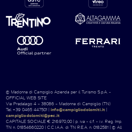
© Madonna di Campiglio Azienda per il Turismo S.p.A. -
OFFICIAL WEB SITE
Via Pradalago 4 – 38086 – Madonna di Campiglio (TN)
Tel +39 0465 447501 |
info@campigliodolomiti.it
|
campigliodolomiti@pec.it
CAPITALE SOCIALE € 216.970,00 | p. iva - c.f. - i.v. Reg. Imp.
TN n. 01854660220 | C.C.I.A.A. di TN R.E.A. n. 0182581 | © All