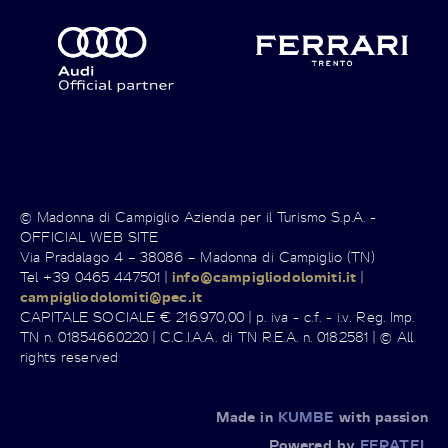
© Madonna di Campiglio Azienda per il Turismo S.p.A. -
OFFICIAL WEB SITE
Via Pradalago 4 – 38086 – Madonna di Campiglio (TN)
Tel +39 0465 447501 |
info@campigliodolomiti.it
|
campigliodolomiti@pec.it
CAPITALE SOCIALE € 216.970,00 | p. iva - c.f. - i.v. Reg. Imp.
TN n. 01854660220 | C.C.I.A.A. di TN R.E.A. n. 0182581 | © All
rights reserved
Made in
KUMBE
with passion
Powered by
FERATEL