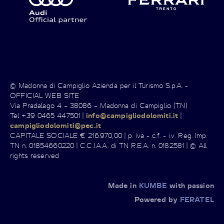
© Madonna di Campiglio Azienda per il Turismo S.p.A. -
OFFICIAL WEB SITE
Via Pradalago 4 – 38086 – Madonna di Campiglio (TN)
Tel +39 0465 447501 |
info@campigliodolomiti.it
|
campigliodolomiti@pec.it
CAPITALE SOCIALE € 216.970,00 | p. iva - c.f. - i.v. Reg. Imp.
TN n. 01854660220 | C.C.I.A.A. di TN R.E.A. n. 0182581 | © All
rights reserved
Made in
KUMBE
with passion
Powered by
FERATEL