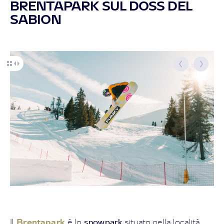
BRENTAPARK SUL DOSS DEL
SABION
Brentapark
snowpark
Il
è lo
situato nella località