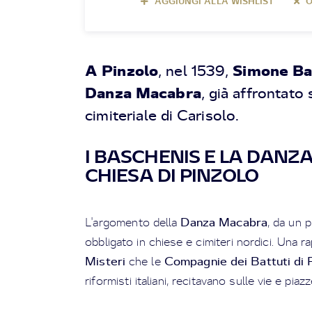
AGGIUNGI ALLA WISHLIST
O
A Pinzolo
Simone Ba
, nel 1539,
Danza Macabra
, già affrontato 
cimiteriale di Carisolo.
I BASCHENIS E LA DAN
CHIESA DI PINZOLO
Danza Macabra
L'argomento della
,
da un p
obbligato in chiese e cimiteri nordici. Una 
Misteri
Compagnie dei Battuti di 
che le
riformisti italiani, recitavano sulle vie e piaz