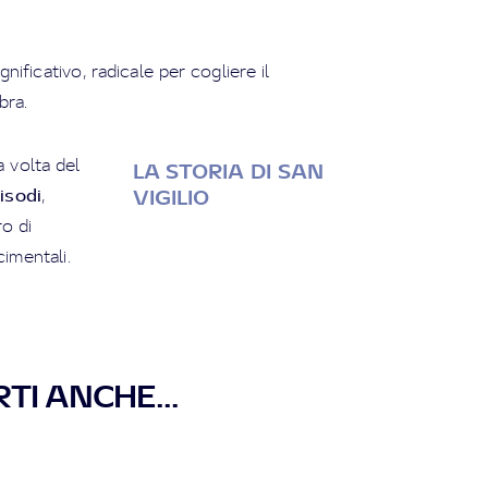
gnificativo, radicale per cogliere il
bra.
a volta del
LA STORIA DI SAN
pisodi
,
VIGILIO
ro di
cimentali.
TI ANCHE...