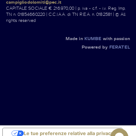
campigliodolomiti@pec.it
CAPITALE SOCIALE € 216.970,00 | p. iva - c.f. - i.v. Reg. Imp.
TN n. 01854660220 | C.C.I.A.A. di TN R.E.A. n. 0182581 | © All
rights reserved
Made in
KUMBE
with passion
Powered by
FERATEL
Le tue preferenze relative alla privacy