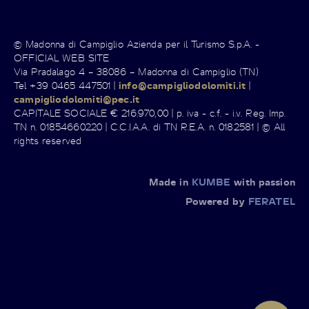
© Madonna di Campiglio Azienda per il Turismo S.p.A. -
OFFICIAL WEB SITE
Via Pradalago 4 – 38086 – Madonna di Campiglio (TN)
Tel +39 0465 447501 |
info@campigliodolomiti.it
|
campigliodolomiti@pec.it
CAPITALE SOCIALE € 216.970,00 | p. iva - c.f. - i.v. Reg. Imp.
TN n. 01854660220 | C.C.I.A.A. di TN R.E.A. n. 0182581 | © All
rights reserved
Made in
KUMBE
with passion
Powered by
FERATEL