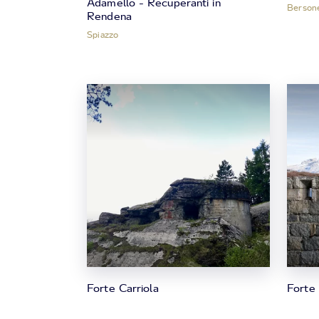
Adamello - Recuperanti in
Berson
Rendena
Spiazzo
Forte Carriola
Forte