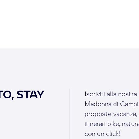
O, STAY
Iscriviti alla nostr
Madonna di Campigl
proposte vacanza, i 
itinerari bike, natu
con un click!