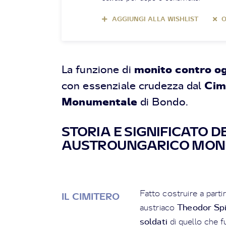
AGGIUNGI ALLA WISHLIST
O
monito contro og
La funzione di
Cim
con essenziale crudezza dal
Monumentale
di Bondo.
STORIA E SIGNIFICATO D
AUSTROUNGARICO MO
Fatto costruire a parti
IL CIMITERO
Theodor Sp
austriaco
soldati
di quello che f