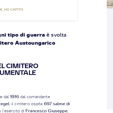
K, HO CAPITO
ni tipo di guerra
è svolta
itero Austoungarico
EL CIMITERO
NUMENTALE
1916
re dal
dal comandante
iegel
697 salme di
, il cimitero ospita
Francesco Giuseppe
u l’esercito di
,