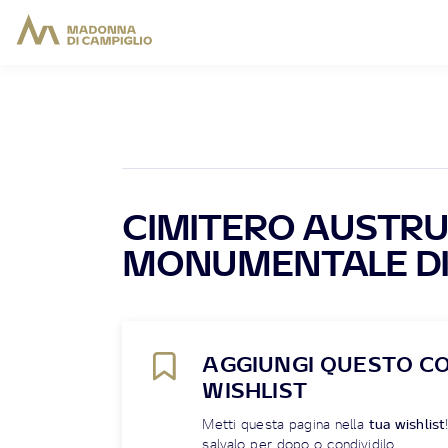
CIMITERO AUSTR
MONUMENTALE D
AGGIUNGI QUESTO C
WISHLIST
Metti questa pagina nella
tua wishlist
salvalo per dopo o condividilo.