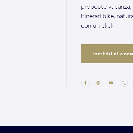
proposte vacanza, i 
itinerari bike, natu
con un click!
Iscriviti alla n