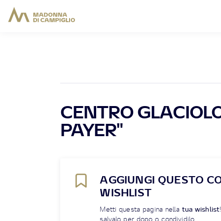
CENTRO GLACIOLO
PAYER"
AGGIUNGI QUESTO C
WISHLIST
Metti questa pagina nella
tua wishlist
salvalo per dopo o condividilo.