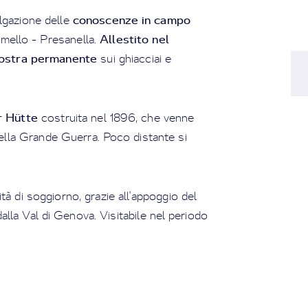
conoscenze in campo
ulgazione delle
Allestito nel
amello - Presanella.
ostra permanente
sui ghiacciai e
r Hütte
costruita nel 1896, che venne
della Grande Guerra. Poco distante si
ità di soggiorno, grazie all'appoggio del
dalla Val di Genova. Visitabile nel periodo