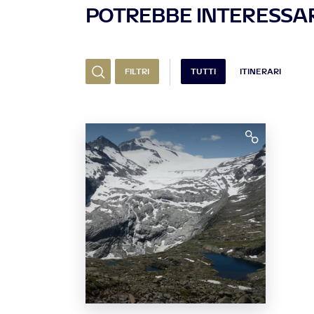
POTREBBE INTERESSAR
FILTRI
TUTTI
ITINERARI