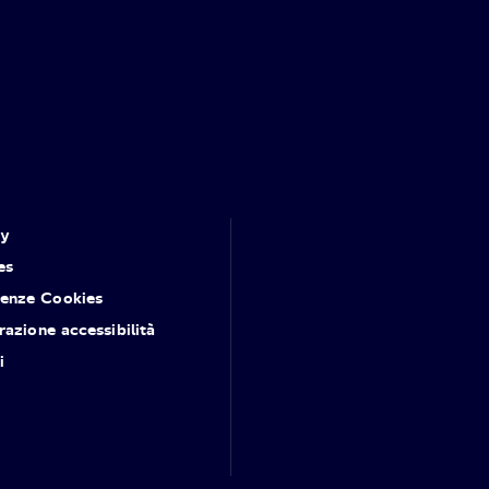
cy
es
renze Cookies
razione accessibilità
i