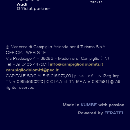
© Madonna di Campiglio Azienda per il Turismo S.p.A. -
OFFICIAL WEB SITE
Via Pradalago 4 – 38086 – Madonna di Campiglio (TN)
Tel +39 0465 447501 |
info@campigliodolomiti.it
|
campigliodolomiti@pec.it
CAPITALE SOCIALE € 216.970,00 | p. iva - c.f. - i.v. Reg. Imp.
TN n. 01854660220 | C.C.I.A.A. di TN R.E.A. n. 0182581 | © All
rights reserved
Made in
KUMBE
with passion
Powered by
FERATEL