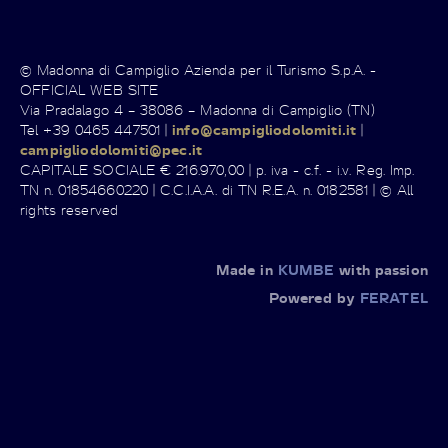
© Madonna di Campiglio Azienda per il Turismo S.p.A. -
OFFICIAL WEB SITE
Via Pradalago 4 – 38086 – Madonna di Campiglio (TN)
Tel +39 0465 447501 |
info@campigliodolomiti.it
|
campigliodolomiti@pec.it
CAPITALE SOCIALE € 216.970,00 | p. iva - c.f. - i.v. Reg. Imp.
TN n. 01854660220 | C.C.I.A.A. di TN R.E.A. n. 0182581 | © All
rights reserved
Made in
KUMBE
with passion
Powered by
FERATEL