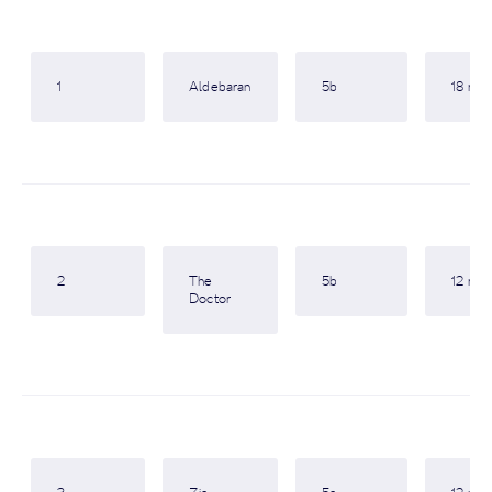
1
Aldebaran
5b
18 m
2
The
5b
12 m
Doctor