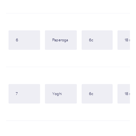
6
Paperoga
6c
18 m
7
Yoghi
6c
18 m