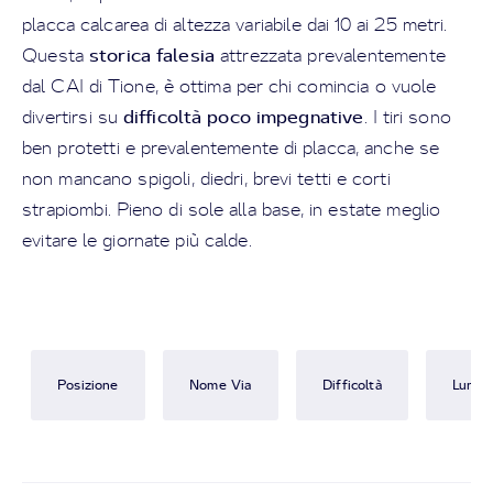
placca calcarea di altezza variabile dai 10 ai 25 metri.
storica falesia
Questa
attrezzata prevalentemente
dal CAI di Tione, è ottima per chi comincia o vuole
difficoltà poco impegnative
divertirsi su
. I tiri sono
ben protetti e prevalentemente di placca, anche se
non mancano spigoli, diedri, brevi tetti e corti
strapiombi. Pieno di sole alla base, in estate meglio
evitare le giornate più calde.
Posizione
Nome Via
Difficoltà
Lungh