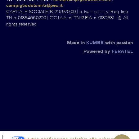
campigliodolomiti@pec.it
CAPITALE SOCIALE € 216.970,00 | p. iva - c.f. - i.v. Reg. Imp.
TN n. 01854660220 | C.C.I.A.A. di TN R.E.A. n. 0182581 | © All
rights reserved
Made in
KUMBE
with passion
Powered by
FERATEL