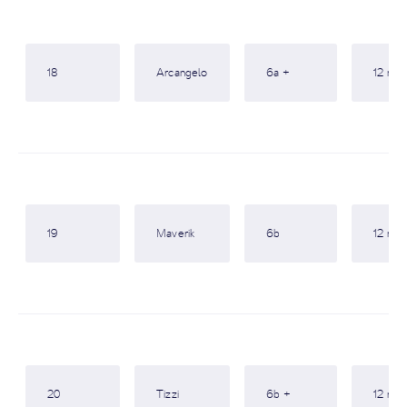
18
Arcangelo
6a +
12 m
19
Maverik
6b
12 m
20
Tizzi
6b +
12 m