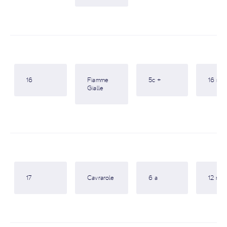
16
Fiamme
5c +
16 m
Gialle
17
Cavrarole
6 a
12 m