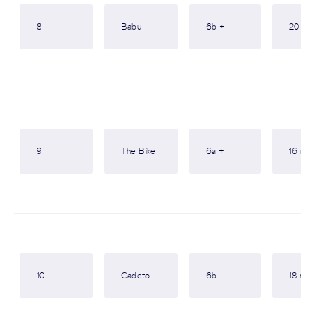
8
Babu
6b +
20 m
9
The Bike
6a +
16 m
10
Cadeto
6b
18 m