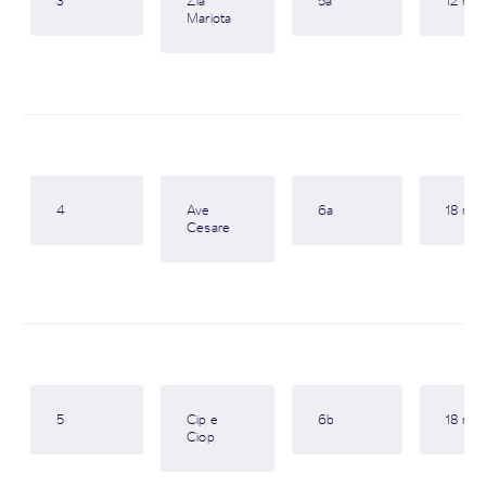
3
Zia
5a
12 m
Mariota
4
Ave
6a
18 m
Cesare
5
Cip e
6b
18 m
Ciop