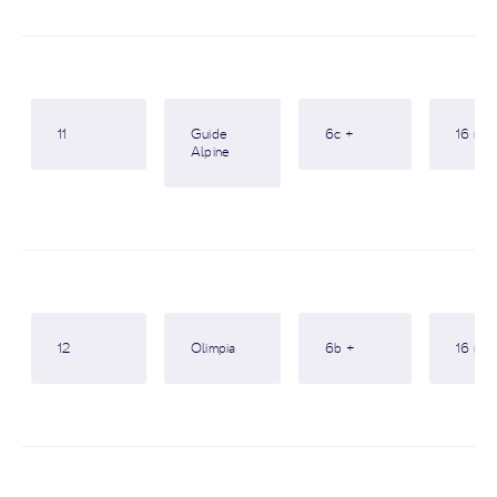
11
Guide
6c +
16 m
Alpine
12
Olimpia
6b +
16 m