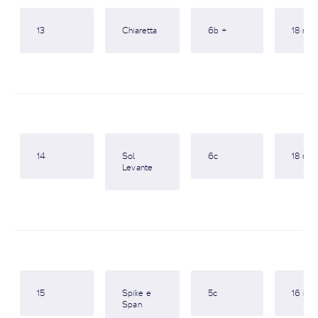
13
Chiaretta
6b +
18 m
14
Sol
6c
18 m
Levante
15
Spike e
5c
16 m
Span