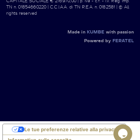
CAPITALE SOCIALE € 216.970,00 | p. iva - c.f. - i.v. Reg. Imp.
TN n. 01854660220 | C.C.I.A.A. di TN R.E.A. n. 0182581 | © All
rights reserved
Made in
KUMBE
with passion
Powered by
FERATEL
Le tue preferenze relative alla privacy
Informativa sulla raccolta