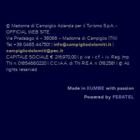
© Madonna di Campiglio Azienda per il Turismo S.p.A. -
OFFICIAL WEB SITE
Via Pradalago 4 – 38086 – Madonna di Campiglio (TN)
Tel +39 0465 447501 |
info@campigliodolomiti.it
|
campigliodolomiti@pec.it
CAPITALE SOCIALE € 216.970,00 | p. iva - c.f. - i.v. Reg. Imp.
TN n. 01854660220 | C.C.I.A.A. di TN R.E.A. n. 0182581 | © All
rights reserved
Made in
KUMBE
with passion
Powered by
FERATEL