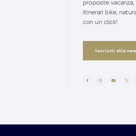
proposte vacanza, i 
itinerari bike, natu
con un click!
Iscriviti alla n