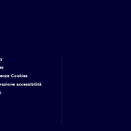
cy
es
renze Cookies
razione accessibilità
i