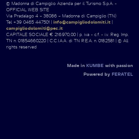
© Madonna di Campiglio Azienda per il Turismo S.p.A. -
OFFICIAL WEB SITE
Via Pradalago 4 – 38086 – Madonna di Campiglio (TN)
Tel +39 0465 447501 |
info@campigliodolomiti.it
|
campigliodolomiti@pec.it
CAPITALE SOCIALE € 216.970,00 | p. iva - c.f. - i.v. Reg. Imp.
TN n. 01854660220 | C.C.I.A.A. di TN R.E.A. n. 0182581 | © All
rights reserved
Made in
KUMBE
with passion
Powered by
FERATEL