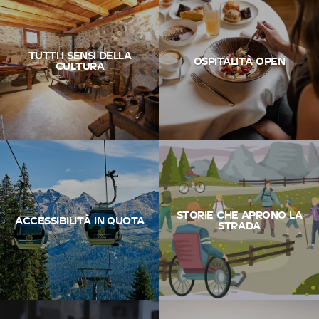
TUTTI I SENSI DELLA
OSPITALITÀ OPEN
CULTURA
STORIE CHE APRONO LA
ACCESSIBILITÀ IN QUOTA
STRADA