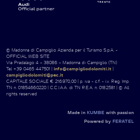
© Madonna di Campiglio Azienda per il Turismo S.p.A. -
OFFICIAL WEB SITE
Via Pradalago 4 – 38086 – Madonna di Campiglio (TN)
Tel +39 0465 447501 |
info@campigliodolomiti.it
|
campigliodolomiti@pec.it
CAPITALE SOCIALE € 216.970,00 | p. iva - c.f. - i.v. Reg. Imp.
TN n. 01854660220 | C.C.I.A.A. di TN R.E.A. n. 0182581 | © All
rights reserved
Made in
KUMBE
with passion
Powered by
FERATEL