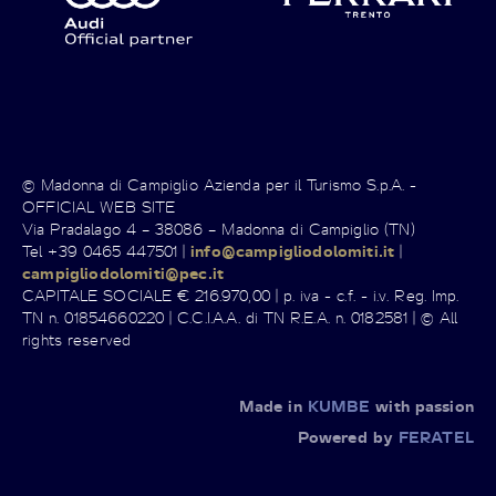
© Madonna di Campiglio Azienda per il Turismo S.p.A. -
OFFICIAL WEB SITE
Via Pradalago 4 – 38086 – Madonna di Campiglio (TN)
Tel +39 0465 447501 |
info@campigliodolomiti.it
|
campigliodolomiti@pec.it
CAPITALE SOCIALE € 216.970,00 | p. iva - c.f. - i.v. Reg. Imp.
TN n. 01854660220 | C.C.I.A.A. di TN R.E.A. n. 0182581 | © All
rights reserved
Made in
KUMBE
with passion
Powered by
FERATEL