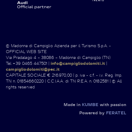
© Madonna di Campiglio Azienda per il Turismo S.p.A. -
OFFICIAL WEB SITE
Via Pradalago 4 – 38086 – Madonna di Campiglio (TN)
Tel +39 0465 447501 |
info@campigliodolomiti.it
|
campigliodolomiti@pec.it
CAPITALE SOCIALE € 216.970,00 | p. iva - c.f. - i.v. Reg. Imp.
TN n. 01854660220 | C.C.I.A.A. di TN R.E.A. n. 0182581 | © All
rights reserved
Made in
KUMBE
with passion
Powered by
FERATEL