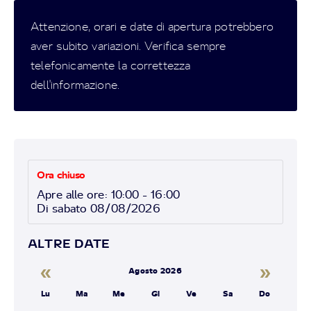
Attenzione, orari e date di apertura potrebbero
aver subito variazioni. Verifica sempre
telefonicamente la correttezza
dell'informazione.
Ora chiuso
Apre alle ore: 10:00 - 16:00
Di sabato 08/08/2026
ALTRE DATE
«
»
Agosto 2026
Lu
Ma
Me
Gi
Ve
Sa
Do