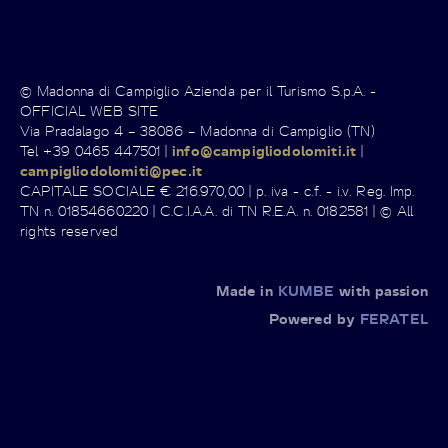
© Madonna di Campiglio Azienda per il Turismo S.p.A. -
OFFICIAL WEB SITE
Via Pradalago 4 – 38086 – Madonna di Campiglio (TN)
Tel +39 0465 447501 |
info@campigliodolomiti.it
|
campigliodolomiti@pec.it
CAPITALE SOCIALE € 216.970,00 | p. iva - c.f. - i.v. Reg. Imp.
TN n. 01854660220 | C.C.I.A.A. di TN R.E.A. n. 0182581 | © All
rights reserved
Made in
KUMBE
with passion
Powered by
FERATEL