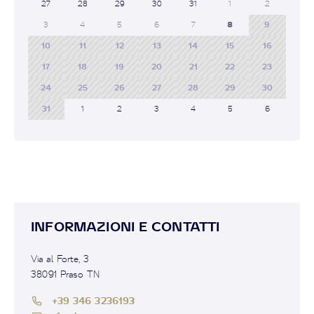
27
28
29
30
31
1
2
3
4
5
6
7
8
9
10
11
12
13
14
15
16
17
18
19
20
21
22
23
24
25
26
27
28
29
30
31
1
2
3
4
5
6
INFORMAZIONI E CONTATTI
Via al Forte, 3
38091 Praso TN
+39 346 3236193