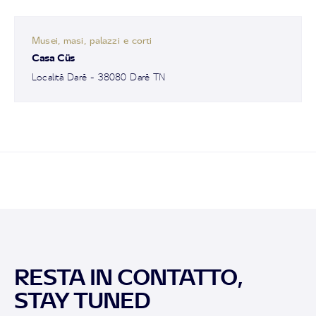
Musei, masi, palazzi e corti
Casa Cüs
Località Darè - 38080 Darè TN
RESTA IN CONTATTO,
STAY TUNED