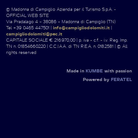
© Madonna di Campiglio Azienda per il Turismo S.p.A. -
OFFICIAL WEB SITE
Via Pradalago 4 – 38086 – Madonna di Campiglio (TN)
Tel +39 0465 447501 |
info@campigliodolomiti.it
|
campigliodolomiti@pec.it
CAPITALE SOCIALE € 216.970,00 | p. iva - c.f. - i.v. Reg. Imp.
TN n. 01854660220 | C.C.I.A.A. di TN R.E.A. n. 0182581 | © All
rights reserved
Made in
KUMBE
with passion
Powered by
FERATEL