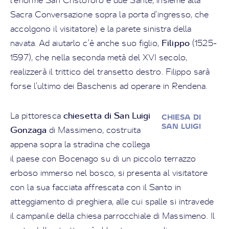
l’enorme San Cristoforo e due Sante, insieme alla
Sacra Conversazione sopra la porta d’ingresso, che
accolgono il visitatore) e la parete sinistra della
Filippo
navata. Ad aiutarlo c’è anche suo figlio,
(1525-
1597), che nella seconda metà del XVI secolo,
realizzerà il trittico del transetto destro. Filippo sarà
forse l’ultimo dei Baschenis ad operare in Rendena.
chiesetta di San Luigi
La pittoresca
CHIESA DI
SAN LUIGI
Gonzaga
di Massimeno, costruita
appena sopra la stradina che collega
il paese con Bocenago su di un piccolo terrazzo
erboso immerso nel bosco, si presenta al visitatore
con la sua facciata affrescata con il Santo in
atteggiamento di preghiera, alle cui spalle si intravede
il campanile della chiesa parrocchiale di Massimeno. Il