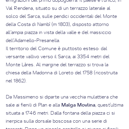
emigrazioni del primo dopoguerra. Il paese è l'unico, in
Val Rendena, situato su di un terrazzo laterale al
solco del Sarca, sulle pendici occidentali del Monte
della Costa di Nambì (m 1803), disposto attorno
all'ampia piazza in vista della valle e del massiccio
dell'Adamello-Presanella.
Il territorio del Comune è piuttosto esteso: dal
versante vallivo verso il Sarca, ai 3354 metri del
Monte Làres. Al margine del terrazzo si trova la
chiesa della Madonna di Loreto del 1758 (ricostruita
nel 1862).
Da Massimeno si diparte una vecchia mulattiera che
Malga Movlina
sale ai fienili di Plan e alla
, quest'ultima
situata a 1746 metri. Dalla fontana della piazza ci si
inerpica sulla dorsale boscosa con una serie di