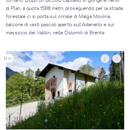
tornanti. Dopo un piccolo capitello si giunge ai fienili
di Plan, a quota 1588 metri; proseguendo per la strada
forestale ci si porta sul crinale di Malga Movlina,
balcone di vasti pascoli aperto sull'Adamello e sul
massiccio del Vallón, nelle Dolomiti di Brenta.