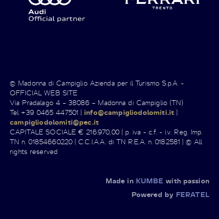
© Madonna di Campiglio Azienda per il Turismo S.p.A. -
OFFICIAL WEB SITE
Via Pradalago 4 – 38086 – Madonna di Campiglio (TN)
Tel +39 0465 447501 |
info@campigliodolomiti.it
|
campigliodolomiti@pec.it
CAPITALE SOCIALE € 216.970,00 | p. iva - c.f. - i.v. Reg. Imp.
TN n. 01854660220 | C.C.I.A.A. di TN R.E.A. n. 0182581 | © All
rights reserved
Made in
KUMBE
with passion
Powered by
FERATEL