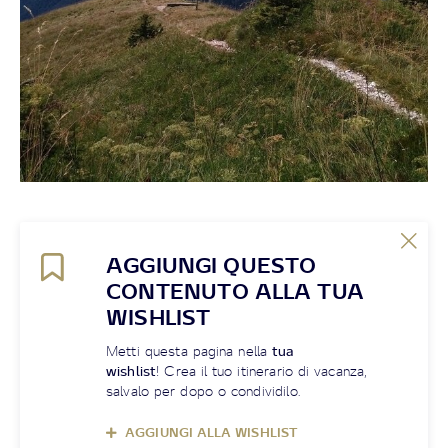
AGGIUNGI QUESTO
CONTENUTO ALLA TUA
WISHLIST
Metti questa pagina nella
tua
wishlist
! Crea il tuo itinerario di vacanza,
salvalo per dopo o condividilo.
AGGIUNGI ALLA WISHLIST