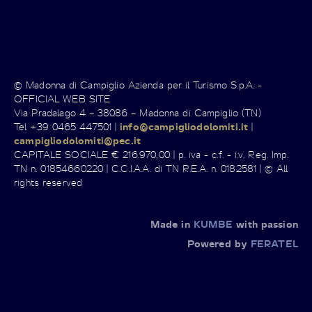
© Madonna di Campiglio Azienda per il Turismo S.p.A. -
OFFICIAL WEB SITE
Via Pradalago 4 – 38086 – Madonna di Campiglio (TN)
Tel +39 0465 447501 |
info@campigliodolomiti.it
|
campigliodolomiti@pec.it
CAPITALE SOCIALE € 216.970,00 | p. iva - c.f. - i.v. Reg. Imp.
TN n. 01854660220 | C.C.I.A.A. di TN R.E.A. n. 0182581 | © All
rights reserved
Made in
KUMBE
with passion
Powered by
FERATEL