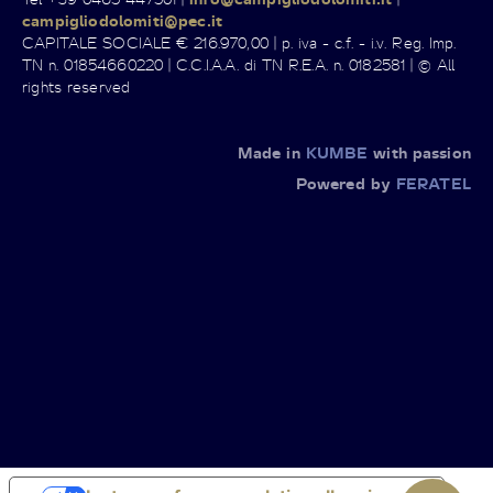
campigliodolomiti@pec.it
CAPITALE SOCIALE € 216.970,00 | p. iva - c.f. - i.v. Reg. Imp.
TN n. 01854660220 | C.C.I.A.A. di TN R.E.A. n. 0182581 | © All
rights reserved
Made in
KUMBE
with passion
Powered by
FERATEL