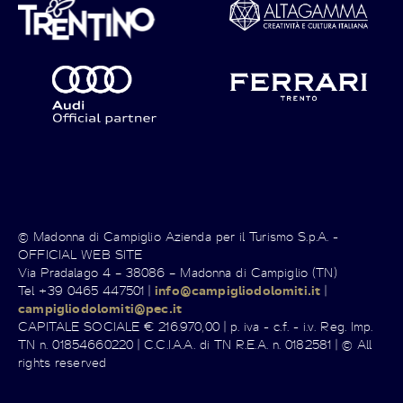
© Madonna di Campiglio Azienda per il Turismo S.p.A. -
OFFICIAL WEB SITE
Via Pradalago 4 – 38086 – Madonna di Campiglio (TN)
Tel +39 0465 447501 |
info@campigliodolomiti.it
|
campigliodolomiti@pec.it
CAPITALE SOCIALE € 216.970,00 | p. iva - c.f. - i.v. Reg. Imp.
TN n. 01854660220 | C.C.I.A.A. di TN R.E.A. n. 0182581 | © All
rights reserved