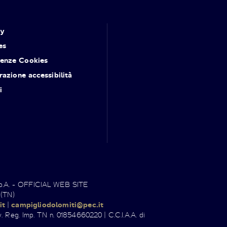
cy
es
renze Cookies
razione accessibilità
i
.p.A. - OFFICIAL WEB SITE
 (TN)
it
|
campigliodolomiti@pec.it
. Reg. Imp. TN n. 01854660220 | C.C.I.A.A. di