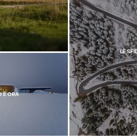
LE SFI
O È ORA