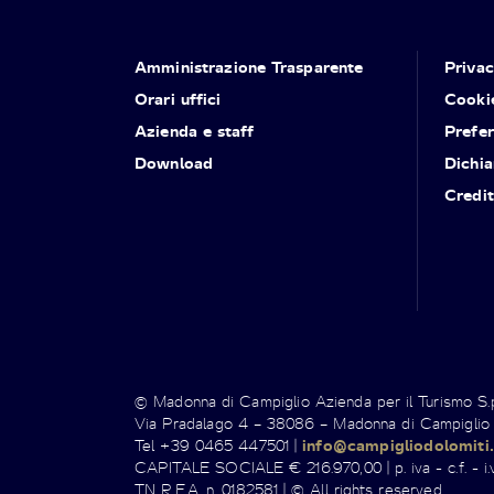
Amministrazione Trasparente
Priva
Orari uffici
Cooki
Azienda e staff
Prefe
Download
Dichia
Credit
© Madonna di Campiglio Azienda per il Turismo S
Via Pradalago 4 – 38086 – Madonna di Campiglio
Tel +39 0465 447501 |
info@campigliodolomiti.
CAPITALE SOCIALE € 216.970,00 | p. iva - c.f. - i.v
TN R.E.A. n. 0182581 | © All rights reserved