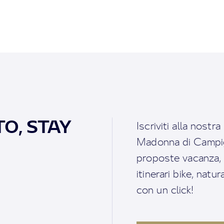
O, STAY
Iscriviti alla nostr
Madonna di Campigl
proposte vacanza, i 
itinerari bike, natu
con un click!