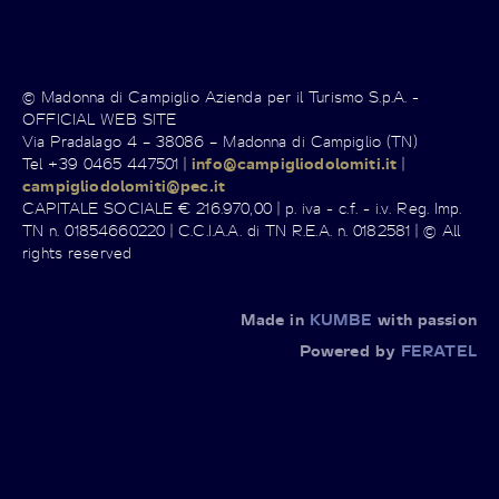
© Madonna di Campiglio Azienda per il Turismo S.p.A. -
OFFICIAL WEB SITE
Via Pradalago 4 – 38086 – Madonna di Campiglio (TN)
Tel +39 0465 447501 |
info@campigliodolomiti.it
|
campigliodolomiti@pec.it
CAPITALE SOCIALE € 216.970,00 | p. iva - c.f. - i.v. Reg. Imp.
TN n. 01854660220 | C.C.I.A.A. di TN R.E.A. n. 0182581 | © All
rights reserved
Made in
KUMBE
with passion
Powered by
FERATEL