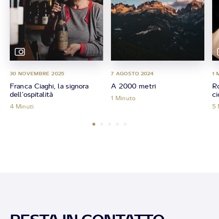
30 NOVEMBRE 2025
7 AGOSTO 2024
1 
Franca Ciaghi, la signora
A 2000 metri
Ro
dell’ospitalità
ci
1 Minuto
4 Minuti
5 