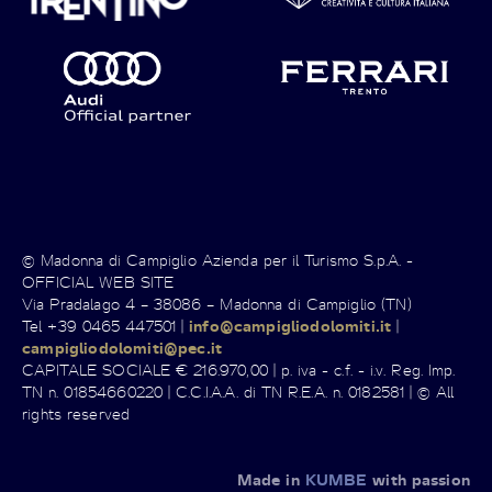
© Madonna di Campiglio Azienda per il Turismo S.p.A. -
OFFICIAL WEB SITE
Via Pradalago 4 – 38086 – Madonna di Campiglio (TN)
Tel +39 0465 447501 |
info@campigliodolomiti.it
|
campigliodolomiti@pec.it
CAPITALE SOCIALE € 216.970,00 | p. iva - c.f. - i.v. Reg. Imp.
TN n. 01854660220 | C.C.I.A.A. di TN R.E.A. n. 0182581 | © All
rights reserved
Made in
KUMBE
with passion